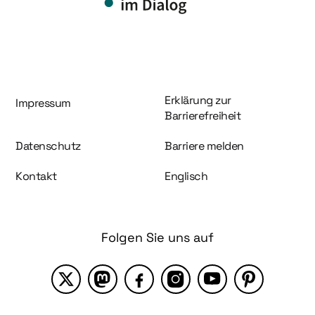
Information und Service
Erklärung zur
Impressum
Barrierefreiheit
Datenschutz
Barriere melden
Kontakt
Englisch
Folgen Sie uns auf
X
Mastodon
Facebook
Instagram
YouTube
Pinterest