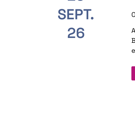
SEPT.
O
26
A
B
e