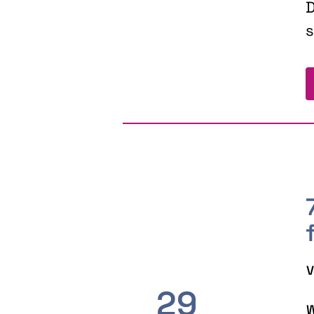
D
s
V
29
W