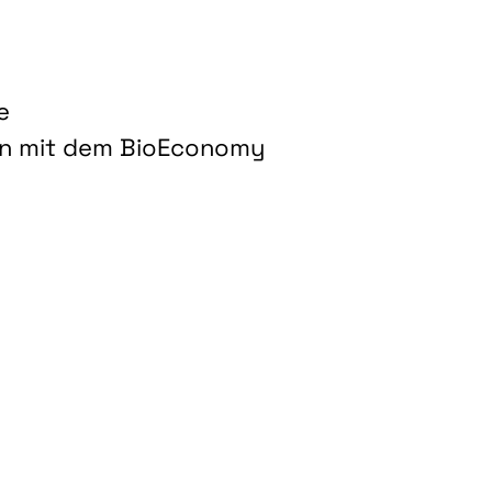
e
on mit dem BioEconomy
hnologien für biobasierte Produkte und Kraftstoffe"