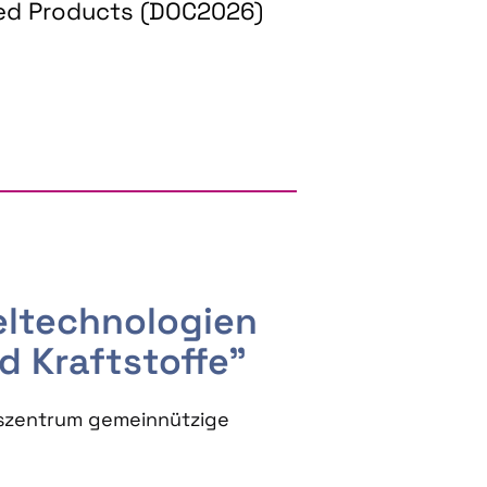
ed Products (DOC2026)
RGY AND BIOBASED PRODUCTS
seltechnologien
d Kraftstoffe"
szentrum gemeinnützige