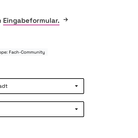
m
Eingabeformular.
uppe: Fach-Community
adt