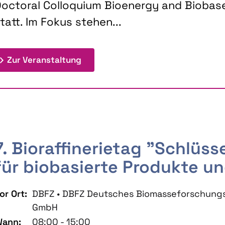
octoral Colloquium Bioenergy and Biobas
tatt. Im Fokus stehen...
: 9th Doctoral Colloquium BIOENE
Zur Veranstaltung
7. Bioraffinerietag "Schlüs
für biobasierte Produkte un
or Ort:
DBFZ • DBFZ Deutsches Biomasseforschung
GmbH
ann:
08:00 - 15:00