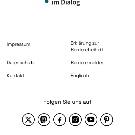
Information und Service
Erklärung zur
Impressum
Barrierefreiheit
Datenschutz
Barriere melden
Kontakt
Englisch
Folgen Sie uns auf
X
Mastodon
Facebook
Instagram
YouTube
Pinterest