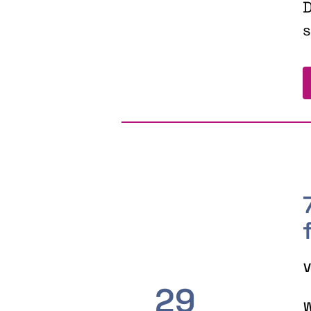
D
s
V
29
W