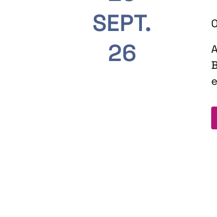
SEPT.
O
26
A
B
e