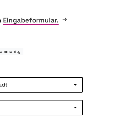
m
Eingabeformular.
-Community
adt