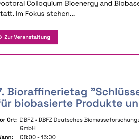
octoral Colloquium Bioenergy and Biobas
tatt. Im Fokus stehen...
: 9th Doctoral Colloquium BIOENE
Zur Veranstaltung
7. Bioraffinerietag "Schlüs
für biobasierte Produkte un
or Ort:
DBFZ • DBFZ Deutsches Biomasseforschung
GmbH
ann:
08:00 - 15:00