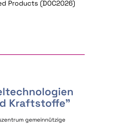
ed Products (DOC2026)
RGY AND BIOBASED PRODUCTS
seltechnologien
d Kraftstoffe"
szentrum gemeinnützige