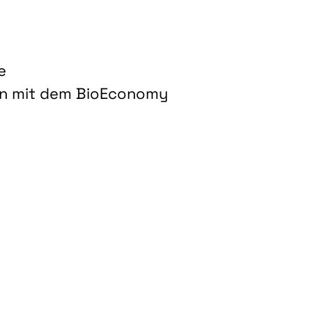
e
on mit dem BioEconomy
hnologien für biobasierte Produkte und Kraftstoffe"