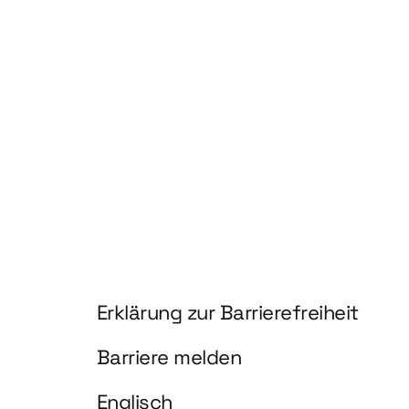
hnologien für biobasierte Produkte und Kraftstoffe"
Information und Service
Erklärung zur Barrierefreiheit
Barriere melden
Englisch