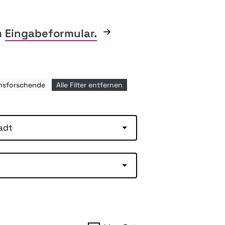
m
Eingabeformular.
hsforschende
Alle Filter entfernen
adt