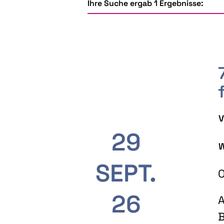
Ihre Suche ergab 1 Ergebnisse:
V
29
W
SEPT.
O
26
A
B