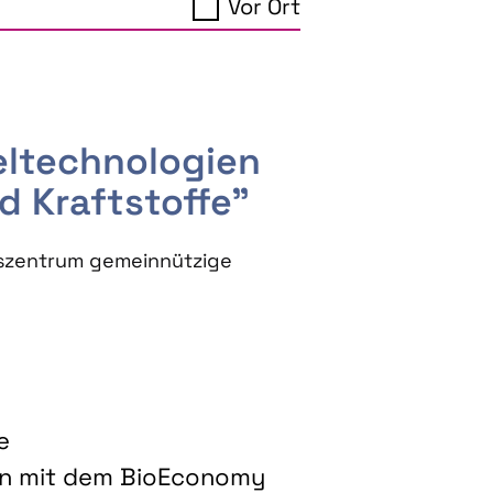
Vor Ort
seltechnologien
d Kraftstoffe"
szentrum gemeinnützige
e
on mit dem BioEconomy