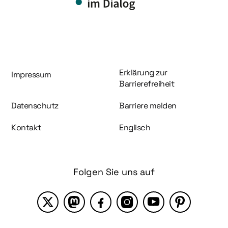
Information und Service
Erklärung zur
Impressum
Barrierefreiheit
Datenschutz
Barriere melden
Kontakt
Englisch
Folgen Sie uns auf
X
Mastodon
Facebook
Instagram
YouTube
Pinterest