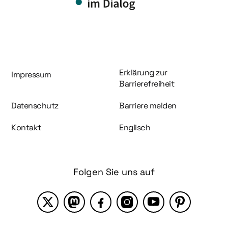
Information und Service
Erklärung zur
Impressum
Barrierefreiheit
Datenschutz
Barriere melden
Kontakt
Englisch
Folgen Sie uns auf
X
Mastodon
Facebook
Instagram
YouTube
Pinterest