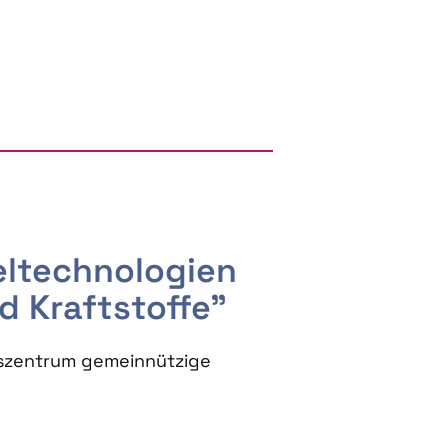
RGY AND BIOBASED PRODUCTS
seltechnologien
d Kraftstoffe"
szentrum gemeinnützige