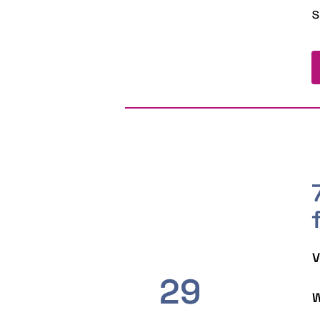
s
V
29
W