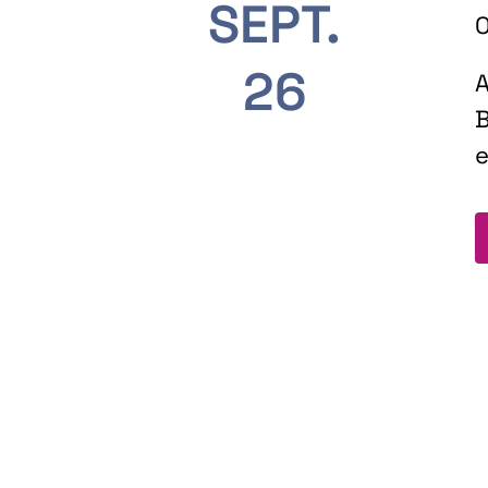
SEPT.
O
26
A
B
e