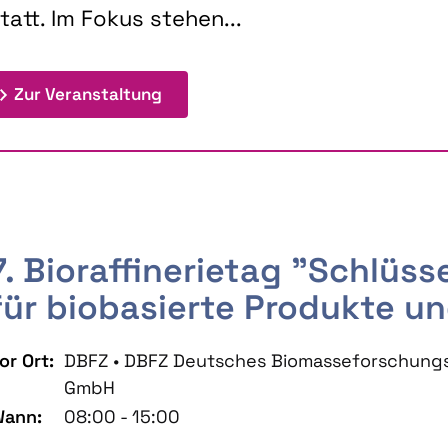
tatt. Im Fokus stehen...
: 9th Doctoral Colloquium BIOENE
Zur Veranstaltung
7. Bioraffinerietag "Schlüs
für biobasierte Produkte un
or Ort:
DBFZ • DBFZ Deutsches Biomasseforschung
GmbH
ann:
08:00 - 15:00