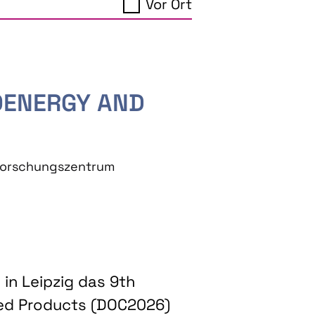
Vor Ort
IOENERGY AND
eforschungszentrum
in Leipzig das 9th
ed Products (DOC2026)