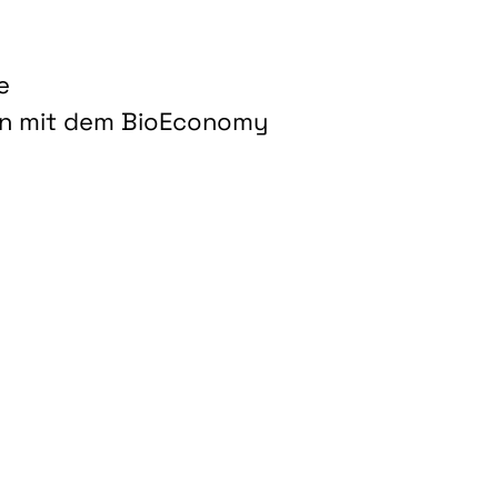
e
on mit dem BioEconomy
hnologien für biobasierte Produkte und Kraftstoffe"