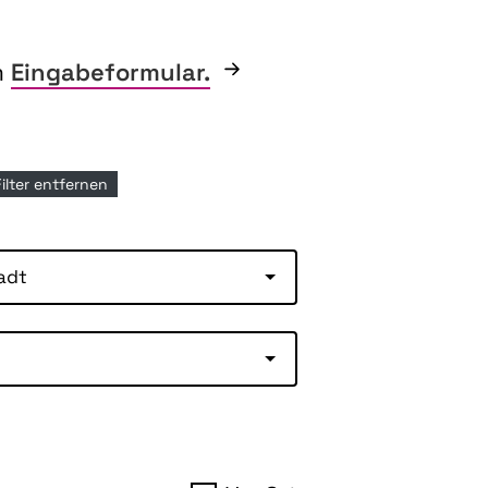
m
Eingabeformular.
Filter entfernen
adt