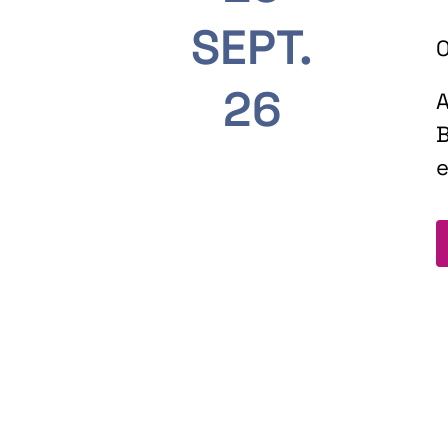
SEPT.
O
26
A
B
e