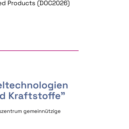
ed Products (DOC2026)
RGY AND BIOBASED PRODUCTS
seltechnologien
d Kraftstoffe"
szentrum gemeinnützige