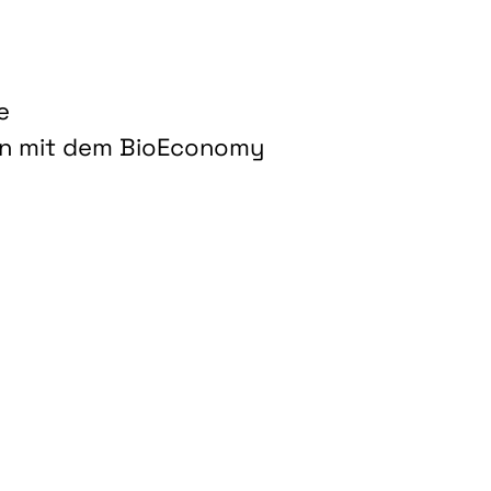
e
on mit dem BioEconomy
hnologien für biobasierte Produkte und Kraftstoffe"