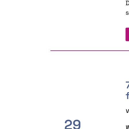
D
s
V
29
W