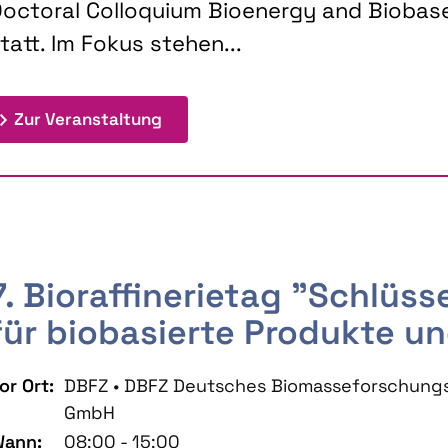
octoral Colloquium Bioenergy and Biobas
tatt. Im Fokus stehen...
: 9th Doctoral Colloquium BIOENE
Zur Veranstaltung
7. Bioraffinerietag "Schlüs
für biobasierte Produkte un
or Ort:
DBFZ • DBFZ Deutsches Biomasseforschung
GmbH
ann:
08:00 - 15:00