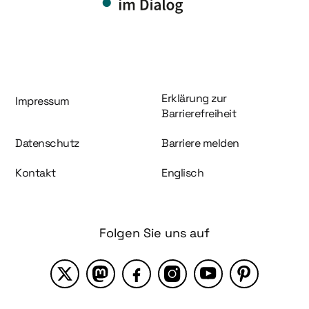
Information und Service
Erklärung zur
Impressum
Barrierefreiheit
Datenschutz
Barriere melden
Kontakt
Englisch
Folgen Sie uns auf
X
Mastodon
Facebook
Instagram
YouTube
Pinterest