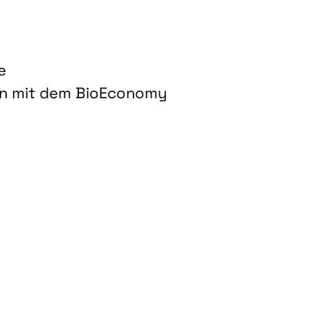
e
on mit dem BioEconomy
hnologien für biobasierte Produkte und Kraftstoffe"