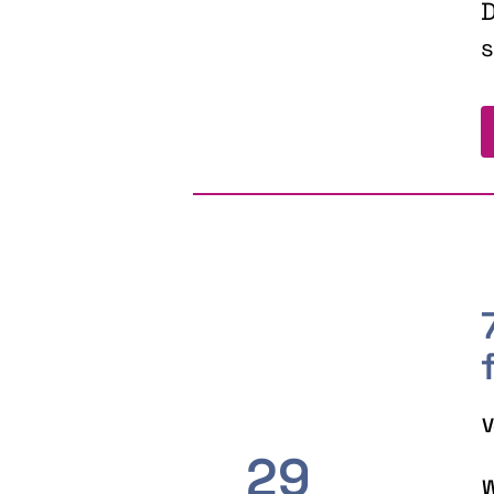
D
s
V
29
W