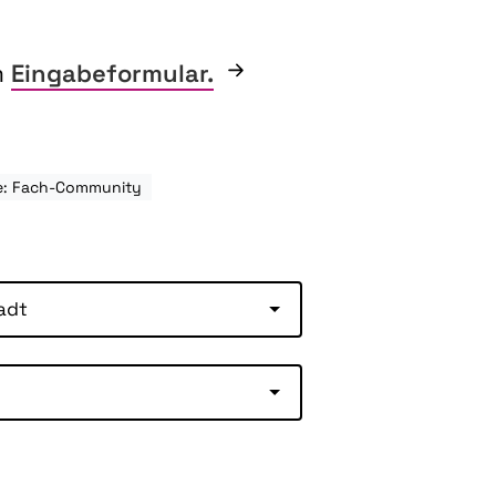
m
Eingabeformular.
e: Fach-Community
adt