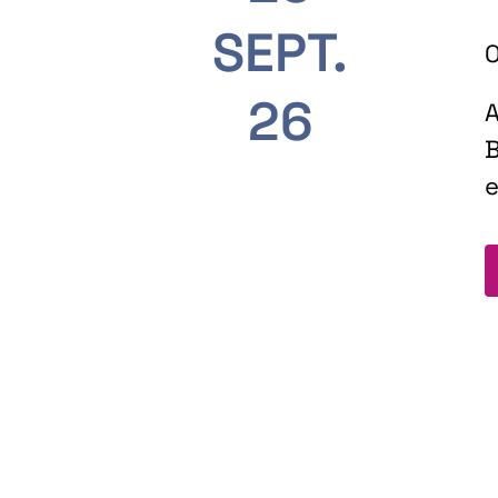
SEPT.
O
26
A
B
e