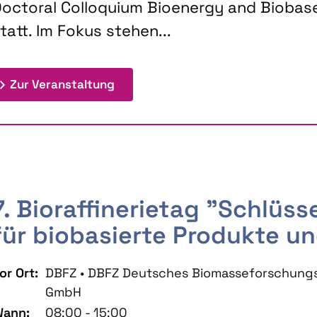
octoral Colloquium Bioenergy and Biobas
tatt. Im Fokus stehen...
: 9th Doctoral Colloquium BIOENE
Zur Veranstaltung
7. Bioraffinerietag "Schlüs
für biobasierte Produkte un
or Ort:
DBFZ • DBFZ Deutsches Biomasseforschung
GmbH
ann:
08:00 - 15:00