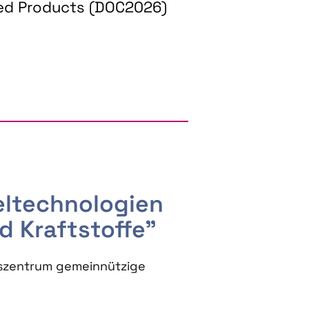
ed Products (DOC2026)
RGY AND BIOBASED PRODUCTS
seltechnologien
d Kraftstoffe"
szentrum gemeinnützige