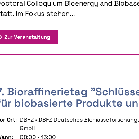
octoral Colloquium Bioenergy and Biobas
tatt. Im Fokus stehen...
: 9th Doctoral Colloquium BIOENE
Zur Veranstaltung
7. Bioraffinerietag "Schlüs
für biobasierte Produkte un
or Ort:
DBFZ • DBFZ Deutsches Biomasseforschung
GmbH
ann:
08:00 - 15:00