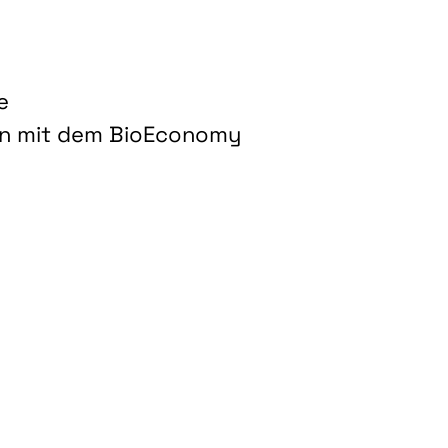
e
on mit dem BioEconomy
hnologien für biobasierte Produkte und Kraftstoffe"