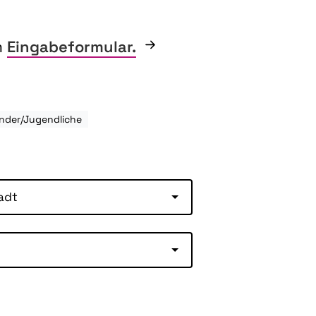
m
Eingabeformular.
inder/Jugendliche
adt