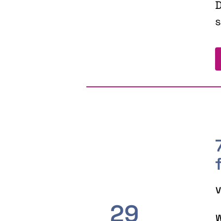
D
s
V
29
W