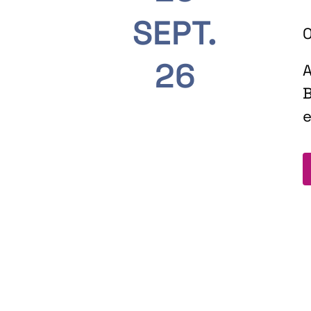
SEPT.
O
26
A
B
e