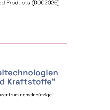
ed Products (DOC2026)
RGY AND BIOBASED PRODUCTS
seltechnologien
d Kraftstoffe"
szentrum gemeinnützige