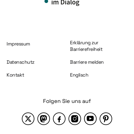
Information und Service
Erklärung zur
Impressum
Barrierefreiheit
Datenschutz
Barriere melden
Kontakt
Englisch
Folgen Sie uns auf
X
Mastodon
Facebook
Instagram
YouTube
Pinterest