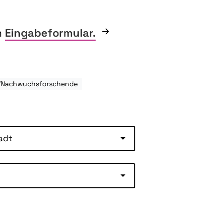
m
Eingabeformular.
e/Nachwuchsforschende
adt