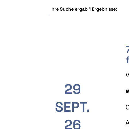
Ihre Suche ergab 1 Ergebnisse:
V
29
W
SEPT.
O
26
A