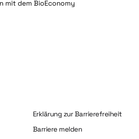
on mit dem BioEconomy
hnologien für biobasierte Produkte und Kraftstoffe"
Information und Service
Erklärung zur Barrierefreiheit
Barriere melden