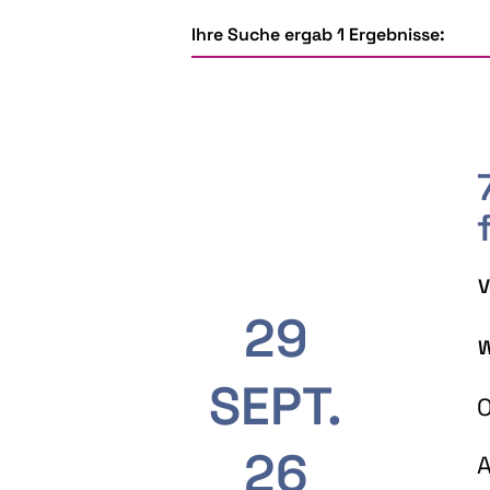
Ihre Suche ergab 1 Ergebnisse:
V
29
W
SEPT.
O
26
A