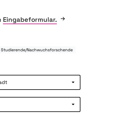
m
Eingabeformular.
: Studierende/Nachwuchsforschende
adt