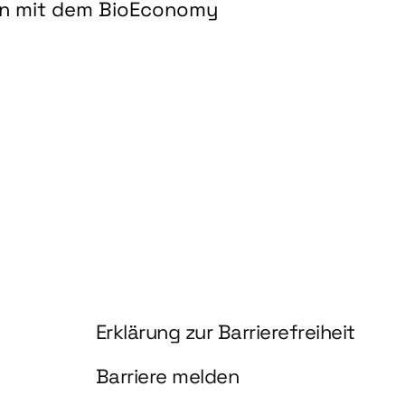
on mit dem BioEconomy
hnologien für biobasierte Produkte und Kraftstoffe"
Information und Service
Erklärung zur Barrierefreiheit
Barriere melden