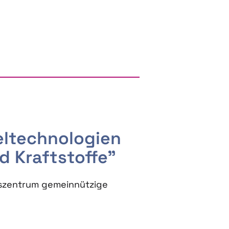
RGY AND BIOBASED PRODUCTS
seltechnologien
d Kraftstoffe"
szentrum gemeinnützige