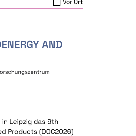
Vor Ort
IOENERGY AND
eforschungszentrum
in Leipzig das 9th
ed Products (DOC2026)