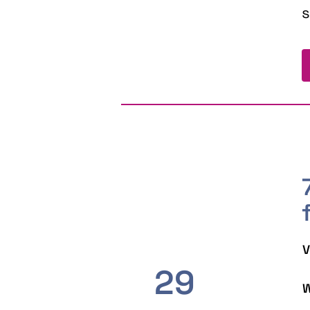
s
V
29
W