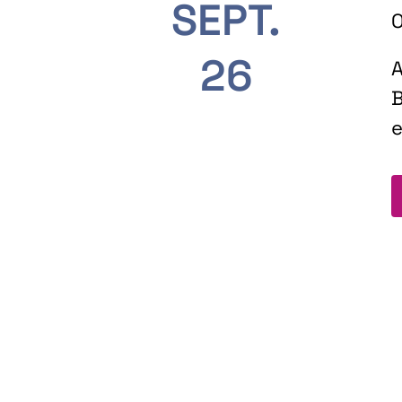
SEPT.
O
26
A
B
e