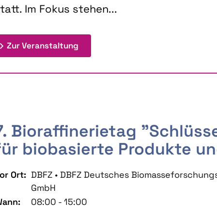
tatt. Im Fokus stehen...
: 9th Doctoral Colloquium BIOENE
Zur Veranstaltung
7. Bioraffinerietag "Schlüs
für biobasierte Produkte un
or Ort:
DBFZ • DBFZ Deutsches Biomasseforschung
GmbH
ann:
08:00 - 15:00