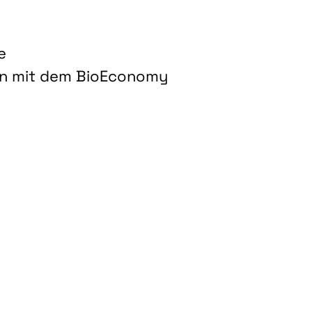
e
on mit dem BioEconomy
hnologien für biobasierte Produkte und Kraftstoffe"