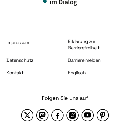
Information und Service
Erklärung zur
Impressum
Barrierefreiheit
Datenschutz
Barriere melden
Kontakt
Englisch
Folgen Sie uns auf
X
Mastodon
Facebook
Instagram
YouTube
Pinterest