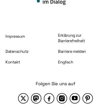
Information und Service
Erklärung zur
Impressum
Barrierefreiheit
Datenschutz
Barriere melden
Kontakt
Englisch
Folgen Sie uns auf
X
Mastodon
Facebook
Instagram
YouTube
Pinterest