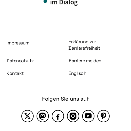
Information und Service
Erklärung zur
Impressum
Barrierefreiheit
Datenschutz
Barriere melden
Kontakt
Englisch
Folgen Sie uns auf
X
Mastodon
Facebook
Instagram
YouTube
Pinterest