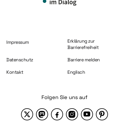
Information und Service
Erklärung zur
Impressum
Barrierefreiheit
Datenschutz
Barriere melden
Kontakt
Englisch
Folgen Sie uns auf
X
Mastodon
Facebook
Instagram
YouTube
Pinterest