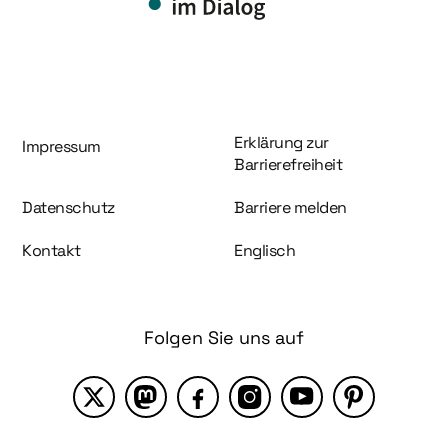
Information und Service
Erklärung zur
Impressum
Barrierefreiheit
Datenschutz
Barriere melden
Kontakt
Englisch
Folgen Sie uns auf
X
Mastodon
Facebook
Instagram
YouTube
Pinterest