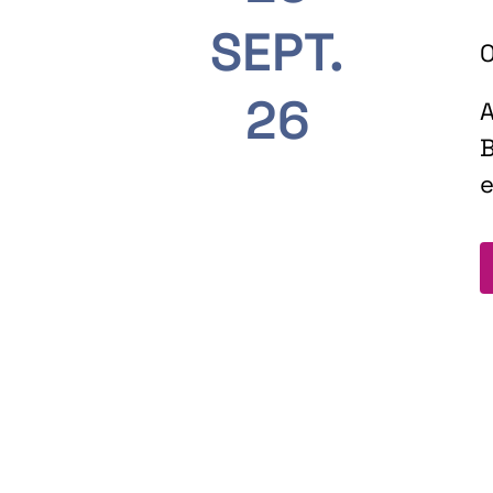
SEPT.
O
26
A
B
e