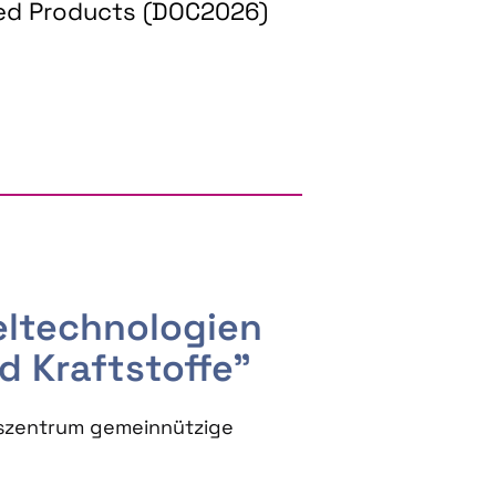
ed Products (DOC2026)
RGY AND BIOBASED PRODUCTS
seltechnologien
d Kraftstoffe"
szentrum gemeinnützige