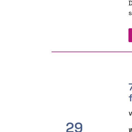
D
s
V
29
W