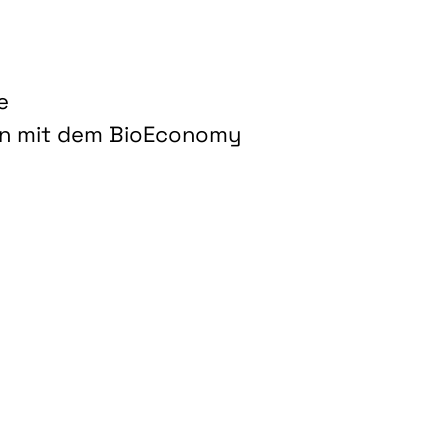
e
on mit dem BioEconomy
hnologien für biobasierte Produkte und Kraftstoffe"