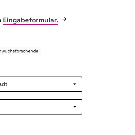
m
Eingabeformular.
chwuchsforschende
adt