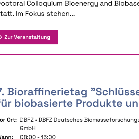
octoral Colloquium Bioenergy and Biobas
tatt. Im Fokus stehen...
: 9th Doctoral Colloquium BIOENE
Zur Veranstaltung
7. Bioraffinerietag "Schlüs
für biobasierte Produkte un
or Ort:
DBFZ • DBFZ Deutsches Biomasseforschung
GmbH
ann:
08:00 - 15:00