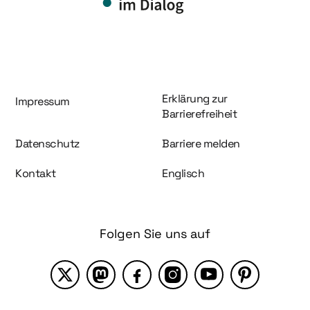
Information und Service
Erklärung zur
Impressum
Barrierefreiheit
Datenschutz
Barriere melden
Kontakt
Englisch
Folgen Sie uns auf
X
Mastodon
Facebook
Instagram
YouTube
Pinterest