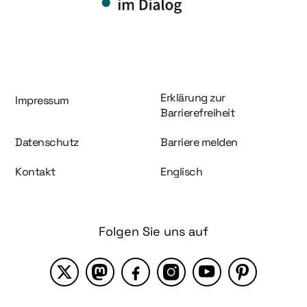
Information und Service
Erklärung zur
Impressum
Barrierefreiheit
Datenschutz
Barriere melden
Kontakt
Englisch
Folgen Sie uns auf
X
Mastodon
Facebook
Instagram
YouTube
Pinterest