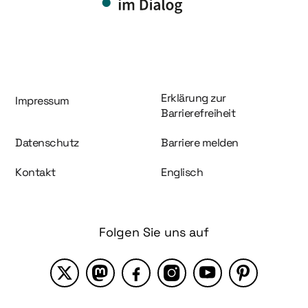
Information und Service
Erklärung zur
Impressum
Barrierefreiheit
Datenschutz
Barriere melden
Kontakt
Englisch
Folgen Sie uns auf
X
Mastodon
Facebook
Instagram
YouTube
Pinterest