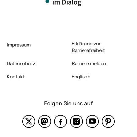
Information und Service
Erklärung zur
Impressum
Barrierefreiheit
Datenschutz
Barriere melden
Kontakt
Englisch
Folgen Sie uns auf
X
Mastodon
Facebook
Instagram
YouTube
Pinterest