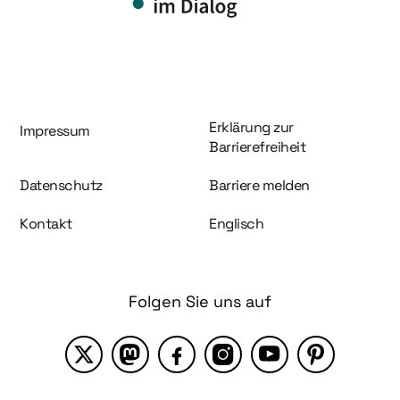
Information und Service
Erklärung zur
Impressum
Barrierefreiheit
Datenschutz
Barriere melden
Kontakt
Englisch
Folgen Sie uns auf
X
Mastodon
Facebook
Instagram
YouTube
Pinterest