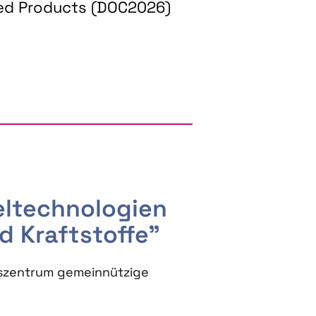
ed Products (DOC2026)
RGY AND BIOBASED PRODUCTS
seltechnologien
d Kraftstoffe"
szentrum gemeinnützige