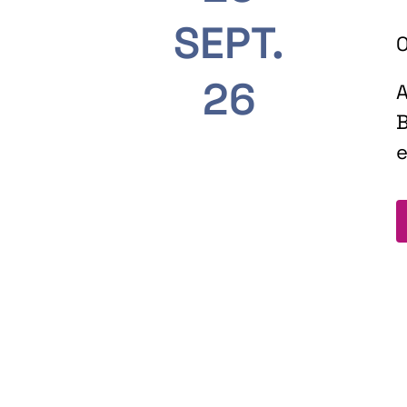
SEPT.
O
26
A
B
e