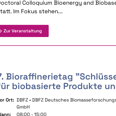
octoral Colloquium Bioenergy and Biobas
tatt. Im Fokus stehen...
: 9th Doctoral Colloquium BIOENE
Zur Veranstaltung
7. Bioraffinerietag "Schlüs
für biobasierte Produkte un
or Ort:
DBFZ • DBFZ Deutsches Biomasseforschung
GmbH
ann:
08:00 - 15:00