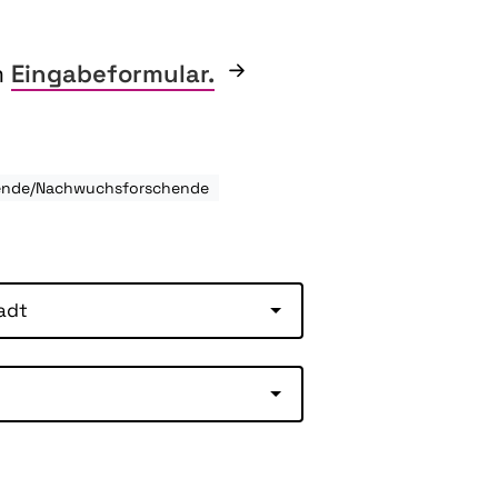
m
Eingabeformular.
erende/Nachwuchsforschende
adt