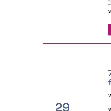
D
s
V
29
W