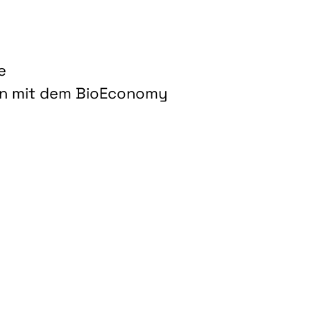
e
on mit dem BioEconomy
hnologien für biobasierte Produkte und Kraftstoffe"