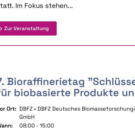
tatt. Im Fokus stehen...
: 9th Doctoral Colloquium BIOENE
Zur Veranstaltung
7. Bioraffinerietag "Schlüs
für biobasierte Produkte un
or Ort:
DBFZ • DBFZ Deutsches Biomasseforschung
GmbH
ann:
08:00 - 15:00