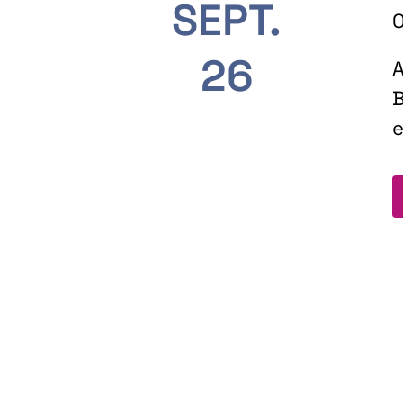
SEPT.
O
26
A
B
e