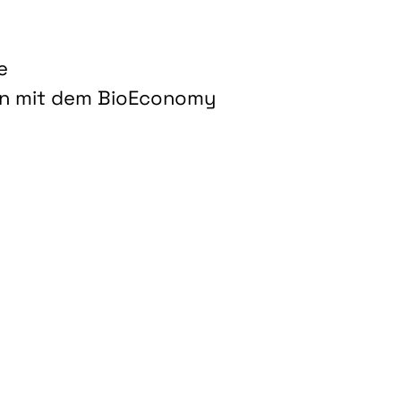
e
on mit dem BioEconomy
hnologien für biobasierte Produkte und Kraftstoffe"