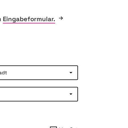
m
Eingabeformular.
adt