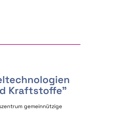
RGY AND BIOBASED PRODUCTS
seltechnologien
d Kraftstoffe"
szentrum gemeinnützige