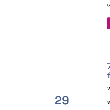
s
V
29
W