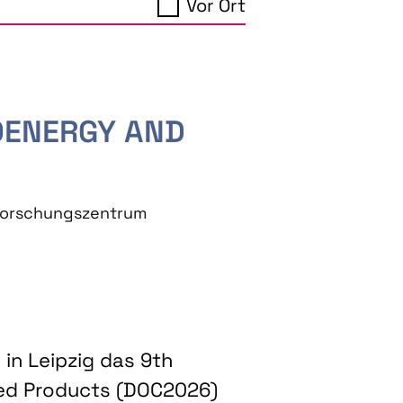
Vor Ort
IOENERGY AND
eforschungszentrum
in Leipzig das 9th
ed Products (DOC2026)