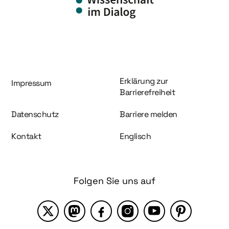
Information und Service
Erklärung zur
Impressum
Barrierefreiheit
Datenschutz
Barriere melden
Kontakt
Englisch
Folgen Sie uns auf
X
Mastodon
Facebook
Instagram
YouTube
Pinterest