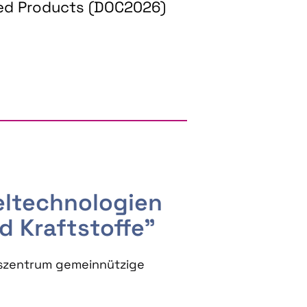
ed Products (DOC2026)
RGY AND BIOBASED PRODUCTS
seltechnologien
d Kraftstoffe"
szentrum gemeinnützige