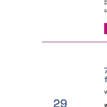
D
s
V
29
W