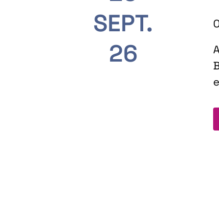
SEPT.
O
26
A
B
e