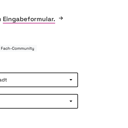
m
Eingabeformular.
: Fach-Community
adt