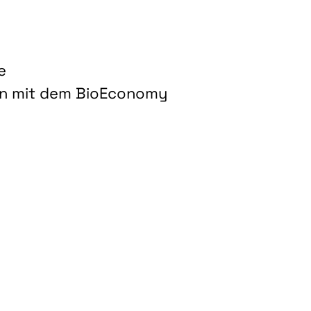
e
on mit dem BioEconomy
hnologien für biobasierte Produkte und Kraftstoffe"