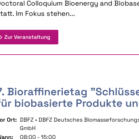
octoral Colloquium Bioenergy and Biobas
tatt. Im Fokus stehen...
: 9th Doctoral Colloquium BIOENE
Zur Veranstaltung
7. Bioraffinerietag "Schlüs
für biobasierte Produkte un
or Ort:
DBFZ • DBFZ Deutsches Biomasseforschung
GmbH
ann:
08:00 - 15:00