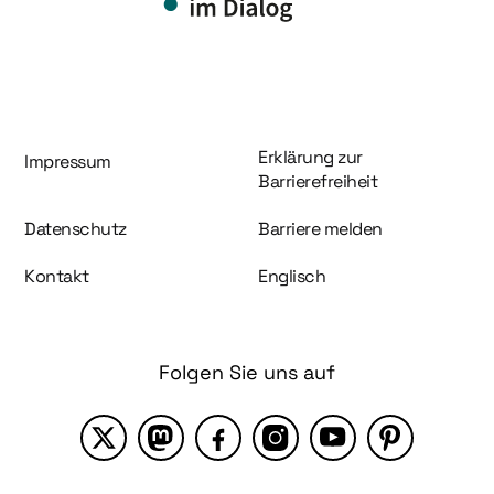
Information und Service
Erklärung zur
Impressum
Barrierefreiheit
Datenschutz
Barriere melden
Kontakt
Englisch
Folgen Sie uns auf
X
Mastodon
Facebook
Instagram
YouTube
Pinterest