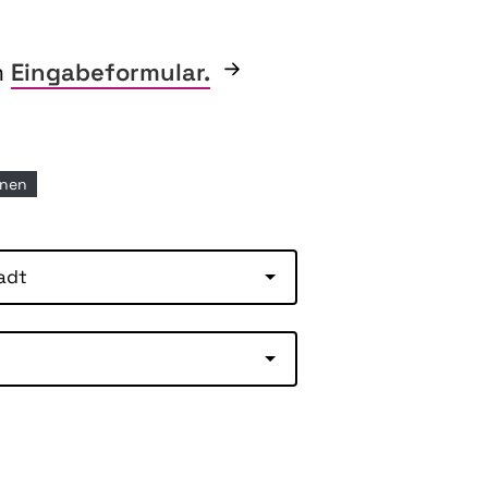
m
Eingabeformular.
rnen
adt