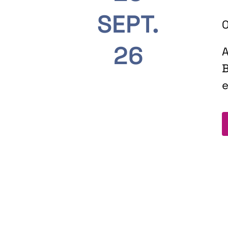
SEPT.
O
26
A
B
e