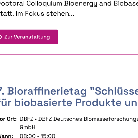
octoral Colloquium Bioenergy and Biobas
tatt. Im Fokus stehen...
: 9th Doctoral Colloquium BIOENE
Zur Veranstaltung
7. Bioraffinerietag "Schlüs
für biobasierte Produkte un
or Ort:
DBFZ • DBFZ Deutsches Biomasseforschung
GmbH
ann:
08:00 - 15:00