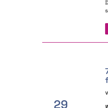
D
s
V
29
W