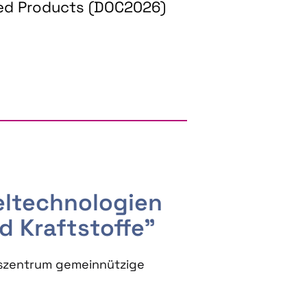
ed Products (DOC2026)
RGY AND BIOBASED PRODUCTS
seltechnologien
d Kraftstoffe"
szentrum gemeinnützige