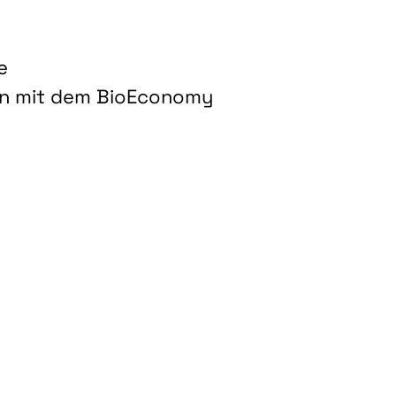
e
on mit dem BioEconomy
hnologien für biobasierte Produkte und Kraftstoffe"