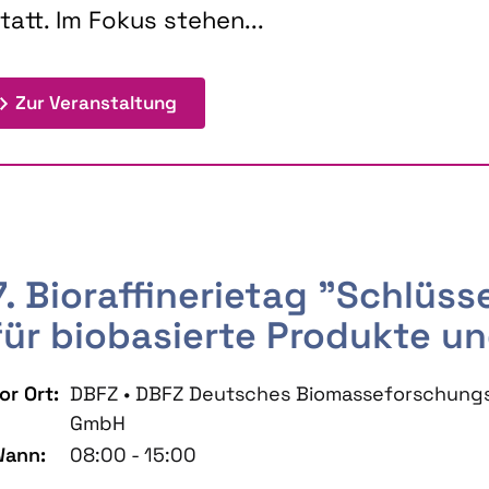
tatt. Im Fokus stehen...
: 9th Doctoral Colloquium BIOENE
Zur Veranstaltung
7. Bioraffinerietag "Schlüs
für biobasierte Produkte un
or Ort:
DBFZ • DBFZ Deutsches Biomasseforschung
GmbH
ann:
08:00 - 15:00