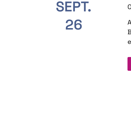
SEPT.
O
26
A
B
e