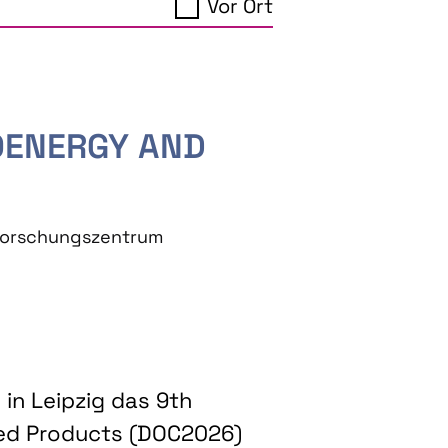
Vor Ort
IOENERGY AND
eforschungszentrum
in Leipzig das 9th
ed Products (DOC2026)