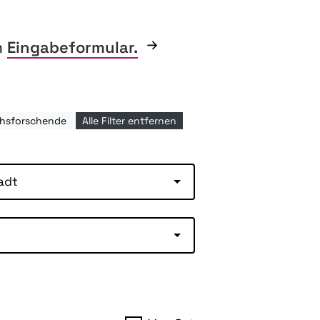
m
Eingabeformular.
chsforschende
Alle Filter entfernen
adt