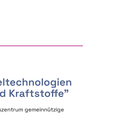
RGY AND BIOBASED PRODUCTS
seltechnologien
d Kraftstoffe"
szentrum gemeinnützige