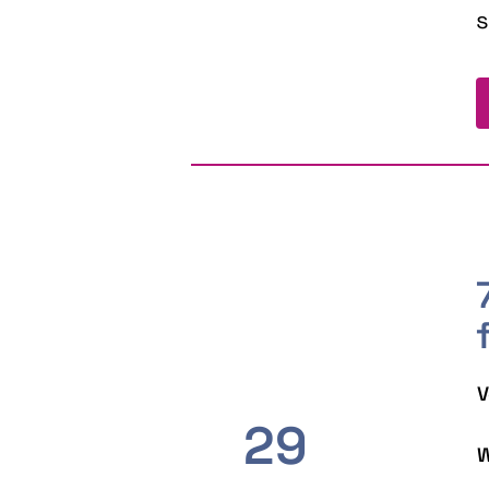
s
V
29
W