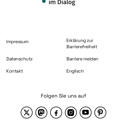
Information und Service
Erklärung zur
Impressum
Barrierefreiheit
Datenschutz
Barriere melden
Kontakt
Englisch
Folgen Sie uns auf
X
Mastodon
Facebook
Instagram
YouTube
Pinterest