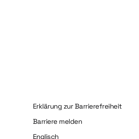
hnologien für biobasierte Produkte und Kraftstoffe"
Information und Service
Erklärung zur Barrierefreiheit
Barriere melden
Englisch