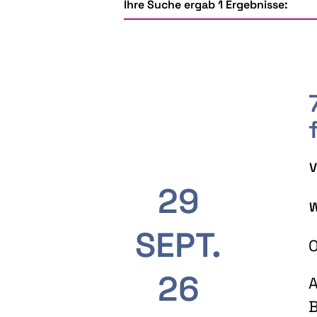
Ihre Suche ergab 1 Ergebnisse:
V
29
W
SEPT.
O
26
A
B