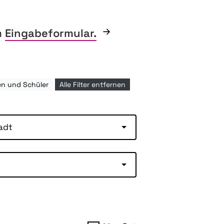
m
Eingabeformular.
en und Schüler
Alle Filter entfernen
adt