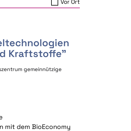
Vor Ort
seltechnologien
d Kraftstoffe"
szentrum gemeinnützige
e
on mit dem BioEconomy