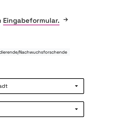
m
Eingabeformular.
tudierende/Nachwuchsforschende
adt