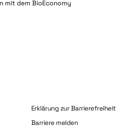
on mit dem BioEconomy
hnologien für biobasierte Produkte und Kraftstoffe"
Information und Service
Erklärung zur Barrierefreiheit
Barriere melden