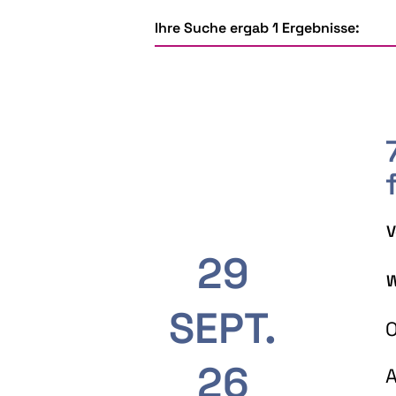
Ihre Suche ergab 1 Ergebnisse:
V
29
W
SEPT.
O
26
A