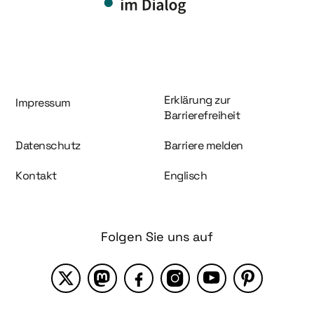
Information und Service
Erklärung zur
Impressum
Barrierefreiheit
Datenschutz
Barriere melden
Kontakt
Englisch
Folgen Sie uns auf
X
Mastodon
Facebook
Instagram
YouTube
Pinterest