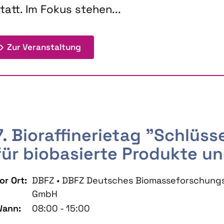
tatt. Im Fokus stehen...
: 9th Doctoral Colloquium BIOENE
Zur Veranstaltung
7. Bioraffinerietag "Schlüs
für biobasierte Produkte un
or Ort:
DBFZ • DBFZ Deutsches Biomasseforschung
GmbH
ann:
08:00 - 15:00