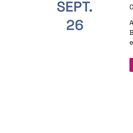
SEPT.
O
26
A
B
e