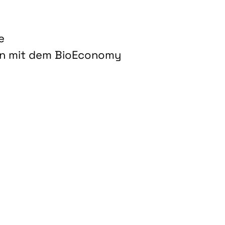
e
on mit dem BioEconomy
hnologien für biobasierte Produkte und Kraftstoffe"