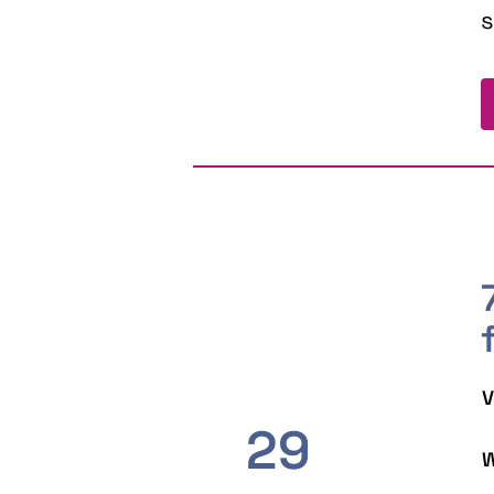
s
V
29
W