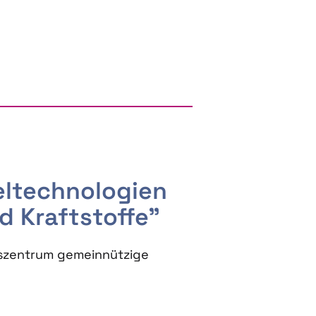
RGY AND BIOBASED PRODUCTS
seltechnologien
d Kraftstoffe"
szentrum gemeinnützige