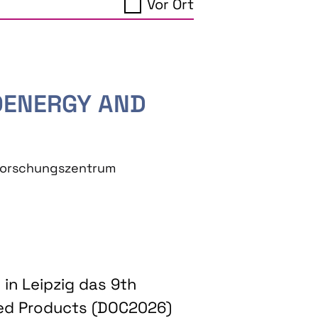
Vor Ort
IOENERGY AND
eforschungszentrum
in Leipzig das 9th
ed Products (DOC2026)