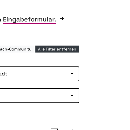
m
Eingabeformular.
 Fach-Community
Alle Filter entfernen
adt