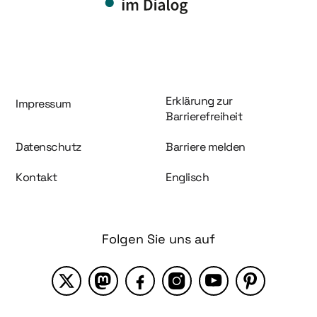
Information und Service
Erklärung zur
Impressum
Barrierefreiheit
Datenschutz
Barriere melden
Kontakt
Englisch
Folgen Sie uns auf
X
Mastodon
Facebook
Instagram
YouTube
Pinterest