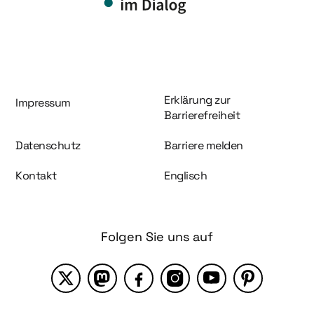
Information und Service
Erklärung zur
Impressum
Barrierefreiheit
Datenschutz
Barriere melden
Kontakt
Englisch
Folgen Sie uns auf
X
Mastodon
Facebook
Instagram
YouTube
Pinterest