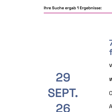
Ihre Suche ergab 1 Ergebnisse:
V
29
W
SEPT.
O
26
A