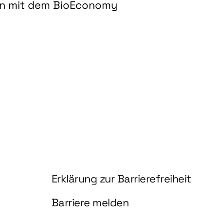
on mit dem BioEconomy
hnologien für biobasierte Produkte und Kraftstoffe"
Information und Service
Erklärung zur Barrierefreiheit
Barriere melden