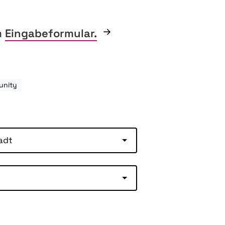
m
Eingabeformular.
unity
adt