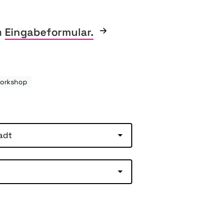
m
Eingabeformular.
Workshop
adt