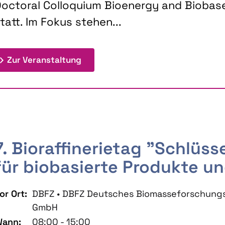
octoral Colloquium Bioenergy and Biobas
tatt. Im Fokus stehen...
: 9th Doctoral Colloquium BIOENE
Zur Veranstaltung
7. Bioraffinerietag "Schlüs
für biobasierte Produkte un
or Ort:
DBFZ • DBFZ Deutsches Biomasseforschung
GmbH
ann:
08:00 - 15:00