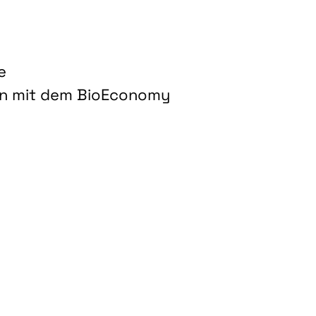
e
on mit dem BioEconomy
hnologien für biobasierte Produkte und Kraftstoffe"