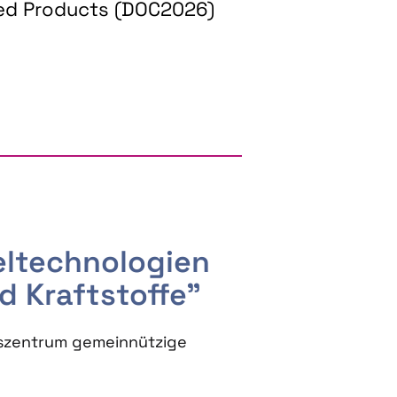
ed Products (DOC2026)
RGY AND BIOBASED PRODUCTS
seltechnologien
d Kraftstoffe"
szentrum gemeinnützige