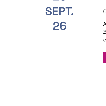
SEPT.
O
26
A
B
e