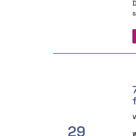
D
s
V
29
W