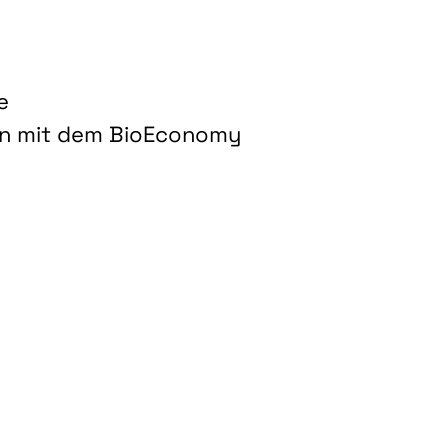
e
on mit dem BioEconomy
hnologien für biobasierte Produkte und Kraftstoffe"