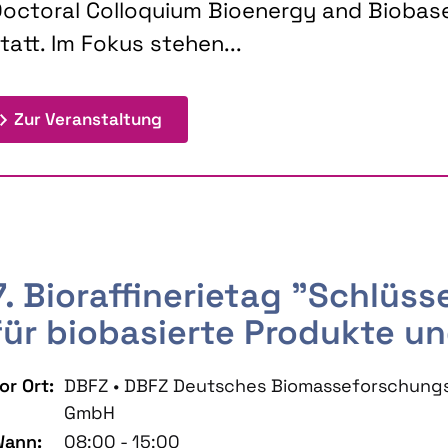
octoral Colloquium Bioenergy and Biobas
tatt. Im Fokus stehen...
: 9th Doctoral Colloquium BIOENE
Zur Veranstaltung
7. Bioraffinerietag "Schlüs
für biobasierte Produkte un
or Ort:
DBFZ • DBFZ Deutsches Biomasseforschung
GmbH
ann:
08:00 - 15:00