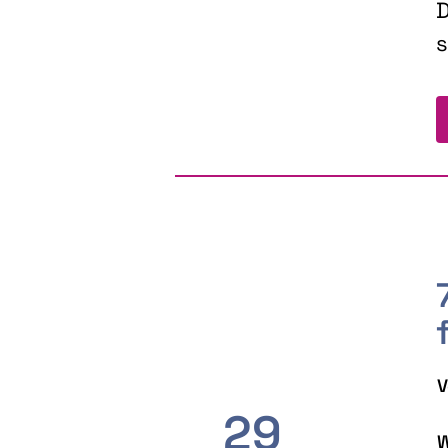
D
s
V
29
W