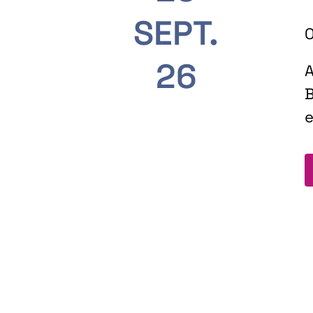
SEPT.
O
26
A
B
e