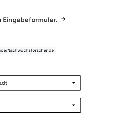
m
Eingabeformular.
rende/Nachwuchsforschende
adt