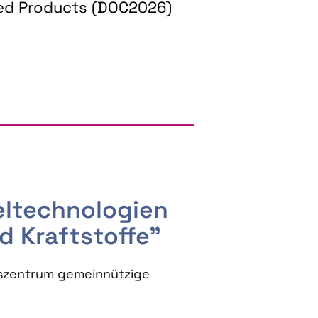
ed Products (DOC2026)
RGY AND BIOBASED PRODUCTS
seltechnologien
d Kraftstoffe"
szentrum gemeinnützige