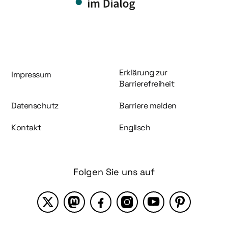
Information und Service
Erklärung zur
Impressum
Barrierefreiheit
Datenschutz
Barriere melden
Kontakt
Englisch
Folgen Sie uns auf
X
Mastodon
Facebook
Instagram
YouTube
Pinterest