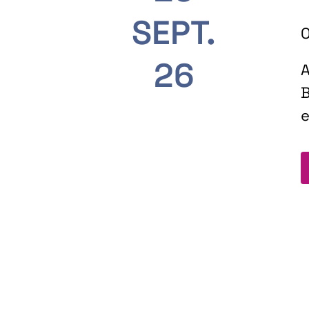
SEPT.
O
26
A
B
e