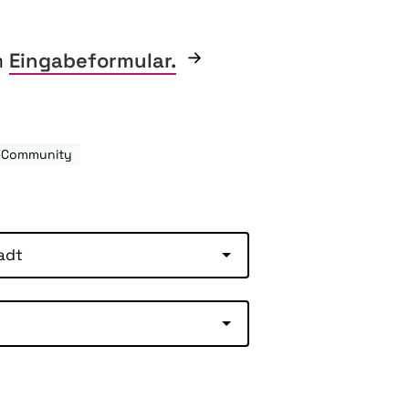
m
Eingabeformular.
h-Community
adt