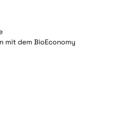
e
on mit dem BioEconomy
hnologien für biobasierte Produkte und Kraftstoffe"