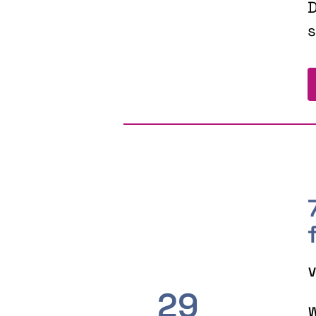
D
s
V
29
W