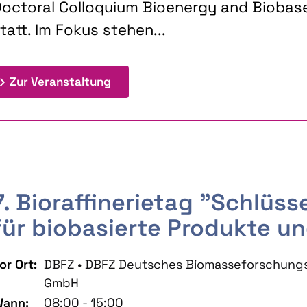
octoral Colloquium Bioenergy and Biobas
tatt. Im Fokus stehen...
: 9th Doctoral Colloquium BIOENE
Zur Veranstaltung
7. Bioraffinerietag "Schlüs
für biobasierte Produkte un
or Ort:
DBFZ • DBFZ Deutsches Biomasseforschung
GmbH
ann:
08:00 - 15:00