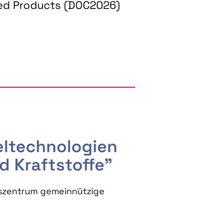
ed Products (DOC2026)
RGY AND BIOBASED PRODUCTS
seltechnologien
d Kraftstoffe"
szentrum gemeinnützige