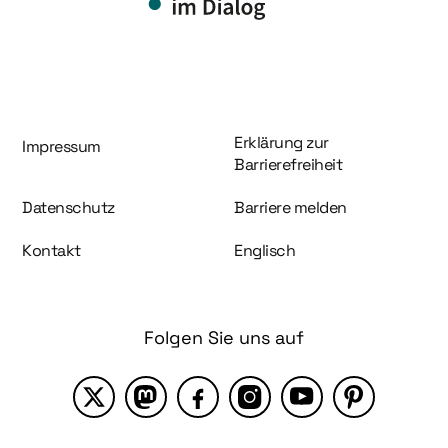
Information und Service
Erklärung zur
Impressum
Barrierefreiheit
Datenschutz
Barriere melden
Kontakt
Englisch
Folgen Sie uns auf
X
Mastodon
Facebook
Instagram
YouTube
Pinterest