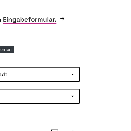
m
Eingabeformular.
tfernen
adt