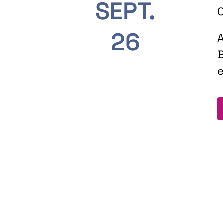
SEPT.
O
26
A
B
e