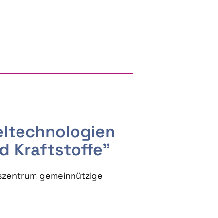
RGY AND BIOBASED PRODUCTS
seltechnologien
d Kraftstoffe"
szentrum gemeinnützige