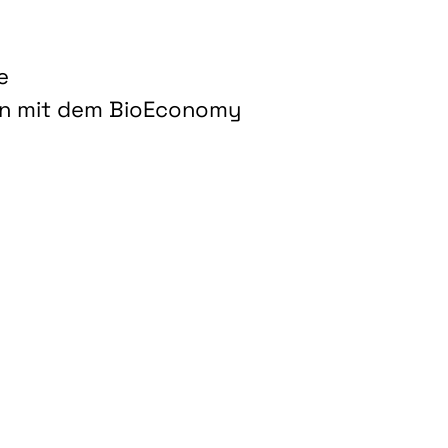
e
on mit dem BioEconomy
hnologien für biobasierte Produkte und Kraftstoffe"