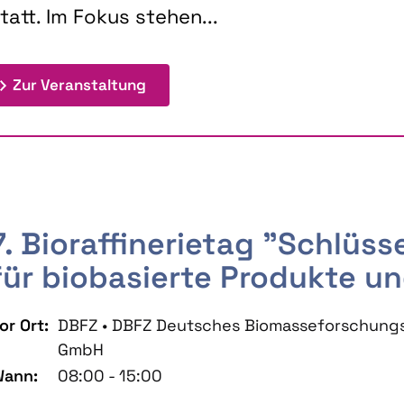
tatt. Im Fokus stehen...
: 9th Doctoral Colloquium BIOENE
Zur Veranstaltung
7. Bioraffinerietag "Schlüs
für biobasierte Produkte un
or Ort:
DBFZ • DBFZ Deutsches Biomasseforschung
GmbH
ann:
08:00 - 15:00