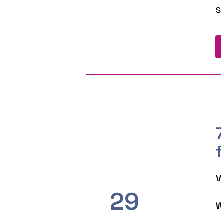
s
V
29
W