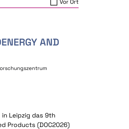
Vor Ort
IOENERGY AND
eforschungszentrum
in Leipzig das 9th
ed Products (DOC2026)