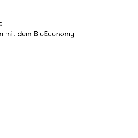
e
on mit dem BioEconomy
hnologien für biobasierte Produkte und Kraftstoffe"