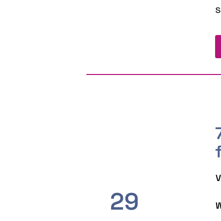
s
V
29
W