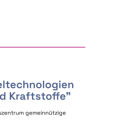
RGY AND BIOBASED PRODUCTS
seltechnologien
d Kraftstoffe"
szentrum gemeinnützige