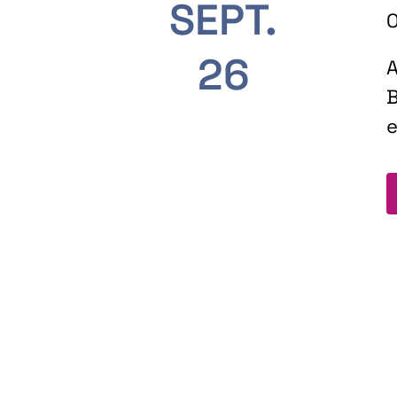
SEPT.
O
26
A
B
e