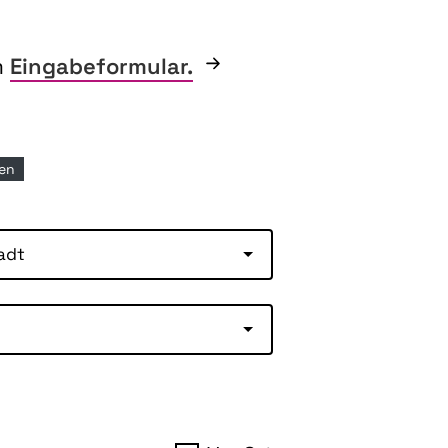
m
Eingabeformular.
nen
adt