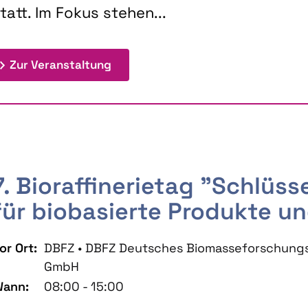
tatt. Im Fokus stehen...
: 9th Doctoral Colloquium BIOENE
Zur Veranstaltung
7. Bioraffinerietag "Schlüs
für biobasierte Produkte un
or Ort:
DBFZ • DBFZ Deutsches Biomasseforschung
GmbH
ann:
08:00 - 15:00